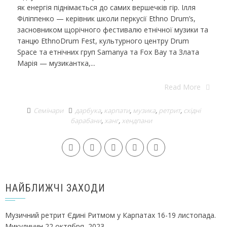
як енергія піднімається до самих вершечків гір. Ілля
Філіппенко — керівник школи перкусії Ethno Drum’s,
засновником щорічного фестивалю етнічної музики та
танцю ЕthnoDrum Fest, культурного центру Drum
Space та етнічних груп Samanya та Fox Bay та Злата
Марія — музикантка,...
Read More
Семінари
дарбука
,
карпати
,
музика
,
ретрит
,
східні
барабани
,
ханг
,
хендпани
НАЙБЛИЖЧІ ЗАХОДИ
Музичний ретрит Єдині Ритмом у Карпатах 16-19 листопада.
Микуличин
22 октября, 2023