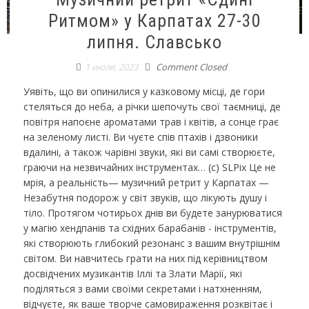
Ритмом» у Карпатах 27-30
липня. Славсько
1 июля, 2023
Comment Closed
Уявіть, що ви опинилися у казковому місці, де гори
стеляться до неба, а річки шепочуть свої таємниці, де
повітря напоєне ароматами трав і квітів, а сонце грає
на зеленому листі. Ви чуєте спів птахів і дзвоники
вдалині, а також чарівні звуки, які ви самі створюєте,
граючи на незвичайних інструментах… (c) SLPix Це не
мрія, а реальність— музичний ретрит у Карпатах —
Незабутня подорож у світ звуків, що лікують душу і
тіло. Протягом чотирьох днів ви будете занурюватися
у магію хендпанів та східних барабанів - інструментів,
які створюють глибокий резонанс з вашим внутрішнім
світом. Ви навчитесь грати на них під керівництвом
досвідчених музикантів Іллі та Злати Марії, які
поділяться з вами своїми секретами і натхненням,
відчуєте, як ваше творче самовираження розквітає і