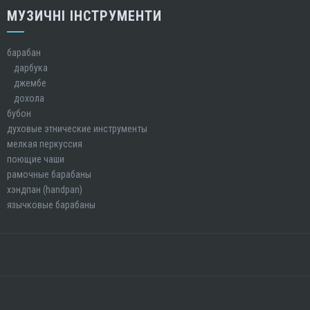
МУЗИЧНІ ІНСТРУМЕНТИ
барабан
дарбука
джембе
дохола
бубон
духовые этнические инструменты
мелкая перкуссия
поющие чаши
рамочные барабаны
хэндпан (handpan)
язычковые барабаны