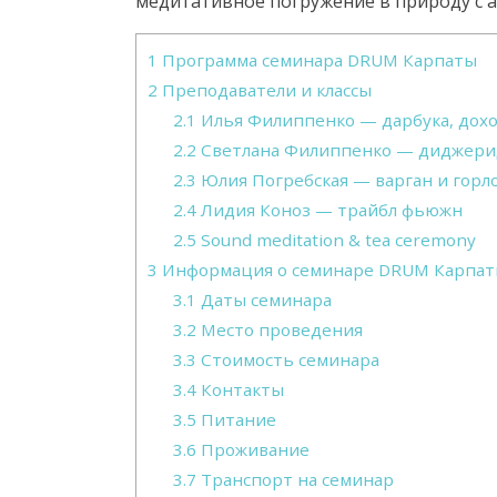
медитативное погружение в природу с 
1
Программа семинара DRUM Карпаты
2
Преподаватели и классы
2.1
Илья Филиппенко — дарбука, дохо
2.2
Светлана Филиппенко — диджерид
2.3
Юлия Погребская — варган и горл
2.4
Лидия Коноз — трайбл фьюжн
2.5
Sound meditation & tea ceremony
3
Информация о семинаре DRUM Карпа
3.1
Даты семинара
3.2
Место проведения
3.3
Стоимость семинара
3.4
Контакты
3.5
Питание
3.6
Проживание
3.7
Транспорт на семинар