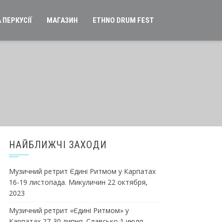
 ПЕРКУСІЇ
МАГАЗИН
ETHNO DRUM FEST
НАЙБЛИЖЧІ ЗАХОДИ
Музичний ретрит Єдині Ритмом у Карпатах
16-19 листопада. Микуличин
22 октября,
2023
Музичний ретрит «Єдині Ритмом» у
Карпатах 27-30 липня. Славсько
1 июля,