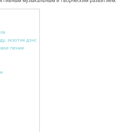
активным музыкальным и творческим развитием.
ла
у, экзотик дэнс
овое пение
ты