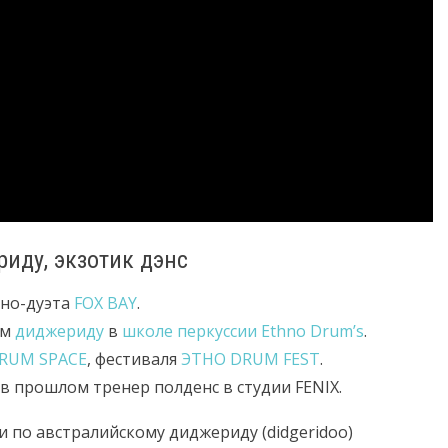
иду, экзотик дэнс
тно-дуэта
FOX BAY
.
ом
диджериду
в
школе перкуссии Ethno Drum’s
.
RUM SPACE
, фестиваля
ЭТНО DRUM FEST
.
 в прошлом тренер полденс в студии FENIX.