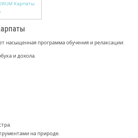
 DRUM Карпаты
е
Карпаты
ет насыщенная программа обучения и релаксации:
бука и дохола.
тра.
струментами на природе.