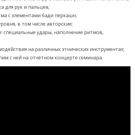
а для рук и пальцев;
тма с элементами бади перкашн;
овня, в том числе авторские;
е: специальные удары, наполнение ритмов,
модействия на различных этнических инструментах;
м с ней на отчётном концерте семинара.