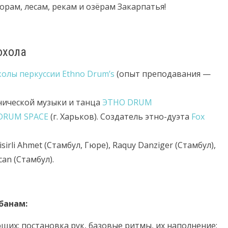
рам, лесам, рекам и озёрам Закарпатья!
охола
олы перкуссии Ethno Drum’s
(опыт преподавания —
нической музыки и танца
ЭТНО DRUM
 DRUM SPACE
(г. Харьков). Создатель этно-дуэта
Fox
irli Ahmet (Стамбул, Гюре), Raquy Danziger (Стамбул),
an (Стамбул).
банам:
щих: постановка рук, базовые ритмы, их наполнение;