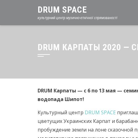
DRUM SPACE
культурний центр музично-етнічної спрямованості
DRUM КАРПАТЫ 2020 — С
DRUM Карпаты — с 6 по 13 мая — сем
водопада Шипот!
Культурный центр
DRUM SPACE
приглаша
цветущих Украинских Карпат и барабан
пробуждение земли на лоне сказочной п