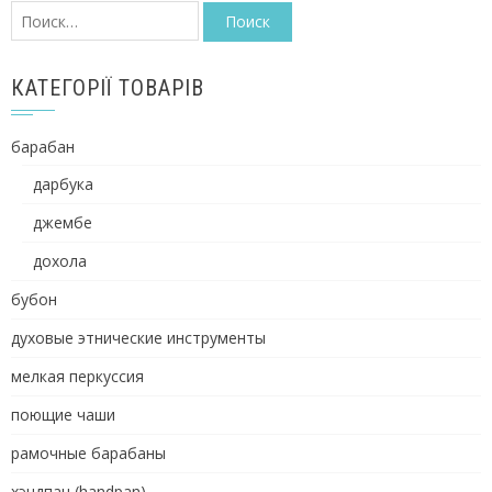
Найти:
КАТЕГОРІЇ ТОВАРІВ
барабан
дарбука
джембе
дохола
бубон
духовые этнические инструменты
мелкая перкуссия
поющие чаши
рамочные барабаны
хэндпан (handpan)