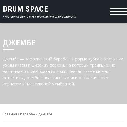
DRUM SPACE
культурний центр музично-етнічної спрямованості
ДЖЕМБЕ
Джембе — зафриканский барабан в форме кубка с открытым
узким низом и широким верхом, на который традиционно
натягивается мембрана из кожи. Сейчас также можно
встретить джембе с пластиковым или металлическим
корпусом и пластиковой мембраной.
Главная
/
барабан
/ джембе