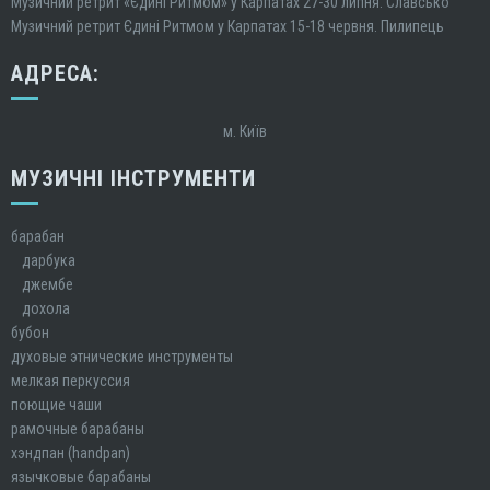
Музичний ретрит «Єдині Ритмом» у Карпатах 27-30 липня. Славсько
Музичний ретрит Єдині Ритмом у Карпатах 15-18 червня. Пилипець
АДРЕСА:
м. Київ
МУЗИЧНІ ІНСТРУМЕНТИ
барабан
дарбука
джембе
дохола
бубон
духовые этнические инструменты
мелкая перкуссия
поющие чаши
рамочные барабаны
хэндпан (handpan)
язычковые барабаны