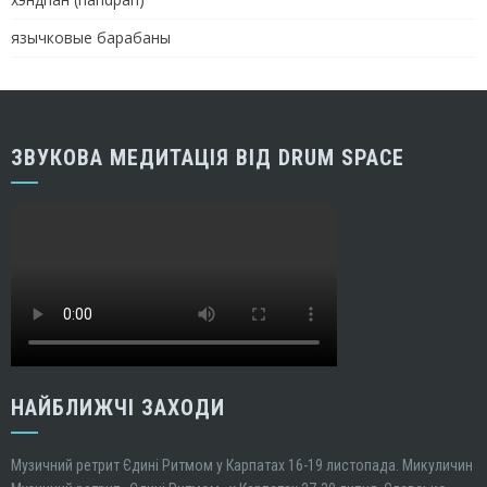
язычковые барабаны
ЗВУКОВА МЕДИТАЦІЯ ВІД DRUM SPACE
НАЙБЛИЖЧІ ЗАХОДИ
Музичний ретрит Єдині Ритмом у Карпатах 16-19 листопада. Микуличин