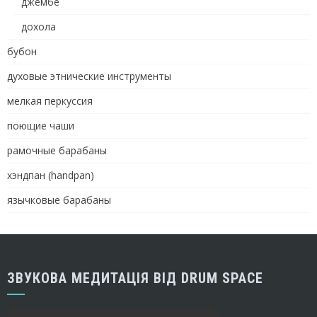
джембе
дохола
бубон
духовые этнические инструменты
мелкая перкуссия
поющие чаши
рамочные барабаны
хэндпан (handpan)
язычковые барабаны
ЗВУКОВА МЕДИТАЦІЯ ВІД DRUM SPACE