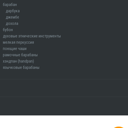
барабан
дарбука
джембе
дохола
бубон
духовые этнические инструменты
мелкая перкуссия
поющие чаши
рамочные барабаны
хэндпан (handpan)
язычковые барабаны