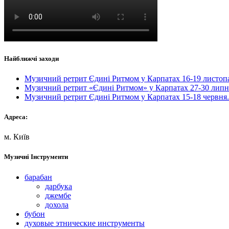
Найближчі заходи
Музичний ретрит Єдині Ритмом у Карпатах 16-19 листо
Музичний ретрит «Єдині Ритмом» у Карпатах 27-30 липн
Музичний ретрит Єдині Ритмом у Карпатах 15-18 червня
Адреса:
м. Київ
Музичні Інструменти
барабан
дарбука
джембе
дохола
бубон
духовые этнические инструменты