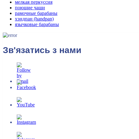
мелкая перкуссия
поющие чаши
рамочные барабаны
хэндпан (handpan)
язычковые барабаны
Зв'язатись з нами