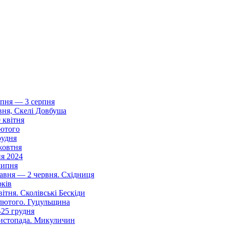
ипня — 3 серпня
вня, Скелі Довбуша
 квітня
лютого
рудня
жовтня
я 2024
липня
авня — 2 червня. Східниця
рків
тня. Сколівські Бескіди
 лютого. Гуцульщина
25 грудня
листопада. Микуличин