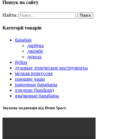
Пошук по сайту
Найти:
Категорії товарів
барабан
дарбука
джембе
дохола
бубон
духовые этнические инструменты
мелкая перкуссия
поющие чаши
рамочные барабаны
хэндпан (handpan)
язычковые барабаны
Звукова медитація від Drum Space