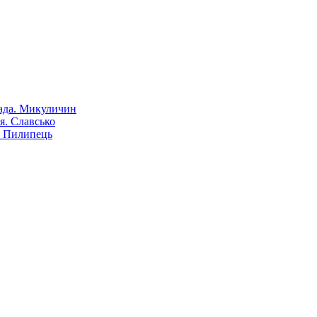
пада. Микуличин
я. Славсько
. Пилипець