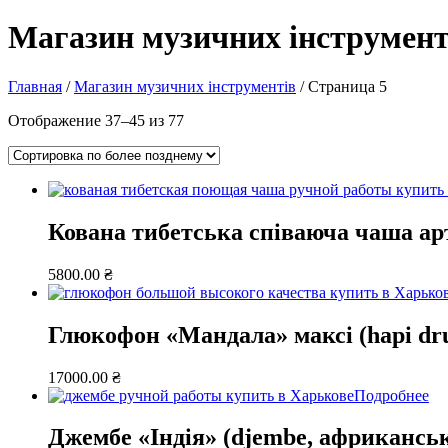
Магазин музичних інструмент
Главная
/
Магазин музичних інструментів
/ Страница 5
Отображение 37–45 из 77
Кована тибетська співаюча чаша арт
5800.00
₴
Глюкофон «Мандала» максі (hapi drum
17000.00
₴
Подробнее
Джембе «Індія» (djembe, африкансь