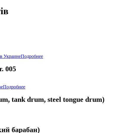
ів
Подробнее
. 005
Подробнее
, tank drum, steel tongue drum)
кий барабан)