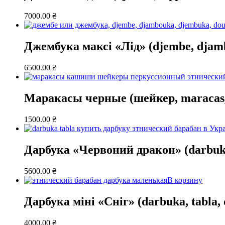
7000.00
₴
Джембука максі «Лід» (djembe, djam
6500.00
₴
Маракасы черные (шейкер, maracas,
1500.00
₴
Дарбука «Червоний дракон» (darbuka
5600.00
₴
В корзину
Дарбука міні «Сніг» (darbuka, tabla,
4000.00
₴