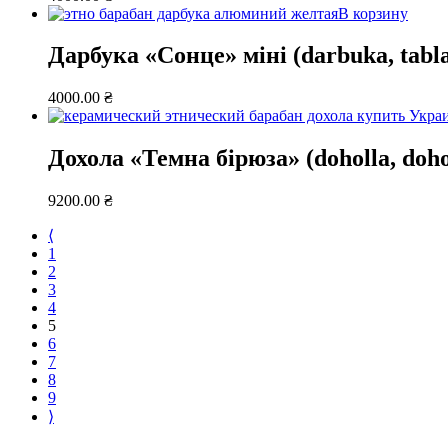
В корзину
Дарбука «Сонце» міні (darbuka, tabl
4000.00
₴
Дохола «Темна бірюза» (doholla, doho
9200.00
₴
⟨
1
2
3
4
5
6
7
8
9
⟩