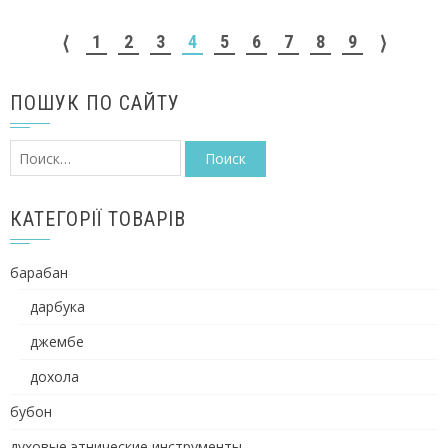
1
2
3
4
5
6
7
8
9
⟨
⟩
ПОШУК ПО САЙТУ
Найти:
КАТЕГОРІЇ ТОВАРІВ
барабан
дарбука
джембе
дохола
бубон
духовые этнические инструменты