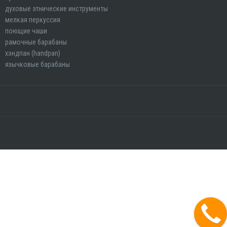
духовые этнические инструменты
мелкая перкуссия
поющие чаши
рамочные барабаны
хэндпан (handpan)
язычковые барабаны