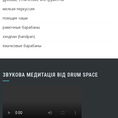
мелкая перкуссия
поющие чаши
рамочные барабаны
хэндпан (handpan)
язычковые барабаны
ЗВУКОВА МЕДИТАЦІЯ ВІД DRUM SPACE